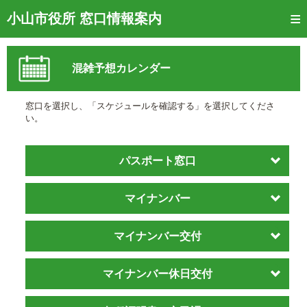
トップページ
小山市役所 窓口情報案内
ご利用方法
混雑予想カレンダー
窓口混雑状況
待ち状況確認
窓口を選択し、「スケジュールを確認する」を選択してくださ
い。
交付状況確認
メール通知登録
パスポート窓口
混雑予想カレンダー
マイナンバー
マイナンバー交付
マイナンバー休日交付