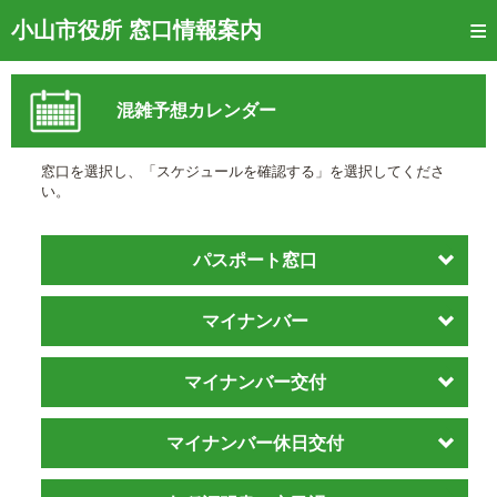
トップページ
小山市役所 窓口情報案内
ご利用方法
混雑予想カレンダー
窓口混雑状況
待ち状況確認
窓口を選択し、「スケジュールを確認する」を選択してくださ
い。
交付状況確認
メール通知登録
パスポート窓口
混雑予想カレンダー
マイナンバー
マイナンバー交付
マイナンバー休日交付