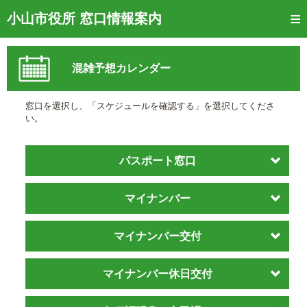
トップページ
小山市役所 窓口情報案内
ご利用方法
混雑予想カレンダー
窓口混雑状況
待ち状況確認
窓口を選択し、「スケジュールを確認する」を選択してくださ
い。
交付状況確認
メール通知登録
パスポート窓口
混雑予想カレンダー
マイナンバー
マイナンバー交付
マイナンバー休日交付