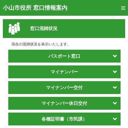
トップページ
小山市役所 窓口情報案内
ご利用方法
窓口混雑状況
窓口混雑状況
待ち状況確認
現在の混雑状況を表示いたします。
交付状況確認
パスポート窓口
メール通知登録
マイナンバー
混雑予想カレンダー
マイナンバー交付
マイナンバー休日交付
各種証明書（市民課）