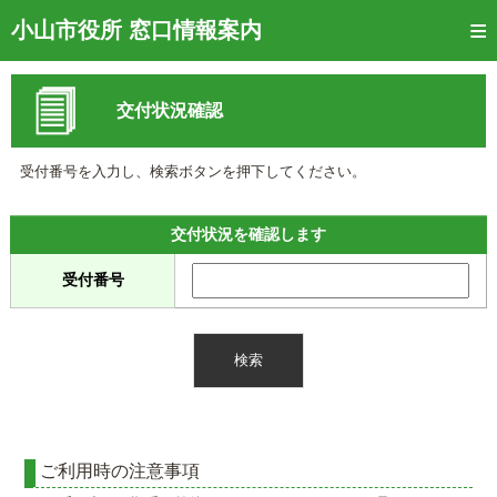
トップページ
小山市役所 窓口情報案内
ご利用方法
交付状況確認
窓口混雑状況
待ち状況確認
受付番号を入力し、検索ボタンを押下してください。
交付状況確認
交付状況を確認します
メール通知登録
受付番号
混雑予想カレンダー
ご利用時の注意事項