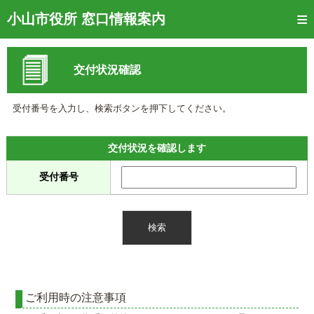
トップページ
小山市役所 窓口情報案内
ご利用方法
交付状況確認
窓口混雑状況
待ち状況確認
受付番号を入力し、検索ボタンを押下してください。
交付状況確認
交付状況を確認します
メール通知登録
受付番号
混雑予想カレンダー
ご利用時の注意事項