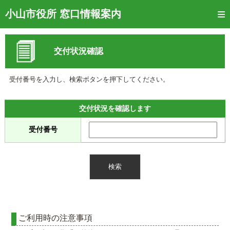
トップページ
小山市役所 窓口情報案内
ご利用方法
交付状況確認
窓口混雑状況
待ち状況確認
受付番号を入力し、検索ボタンを押下してください。
交付状況確認
交付状況を確認します
メール通知登録
受付番号
混雑予想カレンダー
ご利用時の注意事項