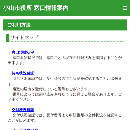
トップページ
小山市役所 窓口情報案内
ご利用方法
ご利用方法
窓口混雑状況
サイトマップ
待ち状況確認
・
窓口混雑状況
交付状況確認
窓口混雑状況では、窓口ごとの現在の混雑状況を確認することが
出来ます。
メール通知登録
・
待ち状況確認
待ち状況確認では、受付番号の待ち状況を確認することが出来ま
混雑予想カレンダー
す。
複数の届出を受付している番号もございます。
番号によっては割り込みされたように見える場合があります。ご
了承ください。
・
交付状況確認
交付状況確認では、受付番号より申請書類の交付状況を確認する
ことが出来ます。