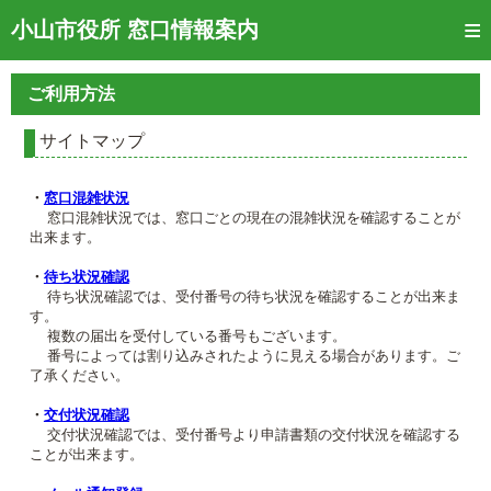
トップページ
小山市役所 窓口情報案内
ご利用方法
ご利用方法
窓口混雑状況
サイトマップ
待ち状況確認
・
窓口混雑状況
交付状況確認
窓口混雑状況では、窓口ごとの現在の混雑状況を確認することが
出来ます。
メール通知登録
・
待ち状況確認
待ち状況確認では、受付番号の待ち状況を確認することが出来ま
混雑予想カレンダー
す。
複数の届出を受付している番号もございます。
番号によっては割り込みされたように見える場合があります。ご
了承ください。
・
交付状況確認
交付状況確認では、受付番号より申請書類の交付状況を確認する
ことが出来ます。