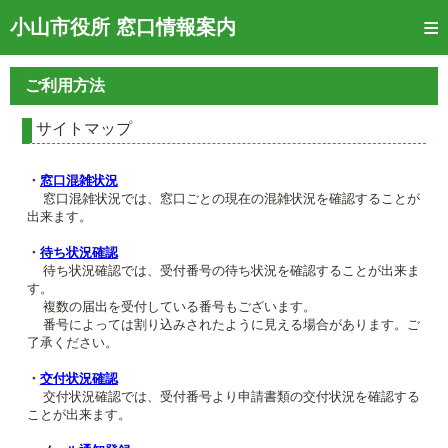
トップページ
小山市役所 窓口情報案内
ご利用方法
ご利用方法
窓口混雑状況
サイトマップ
待ち状況確認
・
窓口混雑状況
交付状況確認
窓口混雑状況では、窓口ごとの現在の混雑状況を確認することが
出来ます。
メール通知登録
・
待ち状況確認
待ち状況確認では、受付番号の待ち状況を確認することが出来ま
混雑予想カレンダー
す。
複数の届出を受付している番号もございます。
番号によっては割り込みされたように見える場合があります。ご
了承ください。
・
交付状況確認
交付状況確認では、受付番号より申請書類の交付状況を確認する
ことが出来ます。