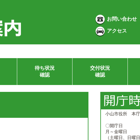
お問い合わせ
アクセス
待ち状況
交付状況
確認
確認
小山市役所 本
〇開庁日
月～金曜日
（土曜日、日曜