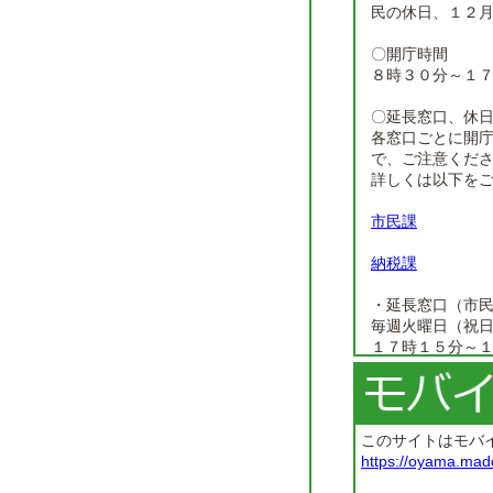
民の休日、１２
〇開庁時間
８時３０分～１
〇延長窓口、休
各窓口ごとに開
で、ご注意くだ
詳しくは以下を
市民課
納税課
・延長窓口（市
毎週火曜日（祝
１７時１５分～
・休日窓口（市
第２日曜日（祝
８時３０分～１
このサイトはモバ
https://oyama.mad