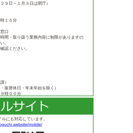
月２９日～１月３日は閉庁）
７時１５分
日窓口
庁時間・取り扱う業務内容に制限がありますの
さい。
ご確認ください。
民課）
日・振替休日・年末年始を除く）
１９時００分
民課）
日・振替休日・年末年始を除く）
７時１５分
イルにも対応しています。
oguchi.website/mobile/