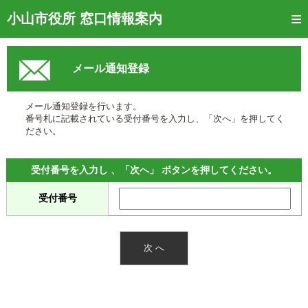
トップページ
小山市役所 窓口情報案内
ご利用方法
メール通知登録
窓口混雑状況
待ち状況確認
メール通知登録を行います。
番号札に記載されている受付番号を入力し、「次へ」を押してく
交付状況確認
ださい。
メール通知登録
受付番号を入力し 、「次へ」 ボタンを押してください。
混雑予想カレンダー
受付番号