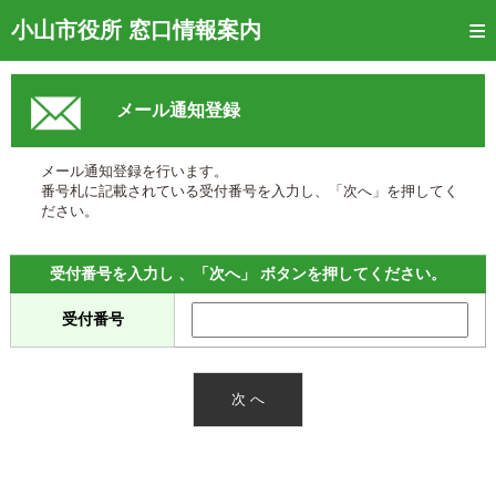
トップページ
小山市役所 窓口情報案内
ご利用方法
メール通知登録
窓口混雑状況
待ち状況確認
メール通知登録を行います。
番号札に記載されている受付番号を入力し、「次へ」を押してく
交付状況確認
ださい。
メール通知登録
受付番号を入力し 、「次へ」 ボタンを押してください。
混雑予想カレンダー
受付番号