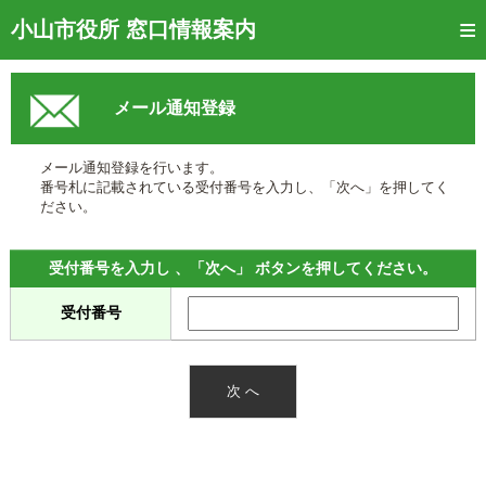
トップページ
小山市役所 窓口情報案内
ご利用方法
メール通知登録
窓口混雑状況
待ち状況確認
メール通知登録を行います。
番号札に記載されている受付番号を入力し、「次へ」を押してく
交付状況確認
ださい。
メール通知登録
受付番号を入力し 、「次へ」 ボタンを押してください。
混雑予想カレンダー
受付番号