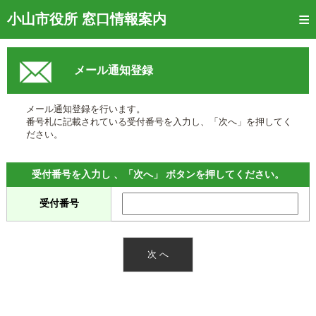
トップページ
小山市役所 窓口情報案内
ご利用方法
メール通知登録
窓口混雑状況
待ち状況確認
メール通知登録を行います。
番号札に記載されている受付番号を入力し、「次へ」を押してく
交付状況確認
ださい。
メール通知登録
受付番号を入力し 、「次へ」 ボタンを押してください。
混雑予想カレンダー
受付番号