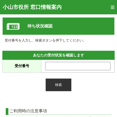
トップページ
小山市役所 窓口情報案内
ご利用方法
待ち状況確認
窓口混雑状況
待ち状況確認
受付番号を入力し、検索ボタンを押下してください。
交付状況確認
あなたの受付状況を確認します
メール通知登録
受付番号
混雑予想カレンダー
ご利用時の注意事項