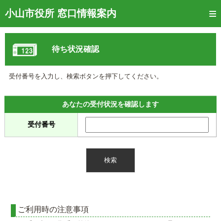
トップページ
小山市役所 窓口情報案内
ご利用方法
待ち状況確認
窓口混雑状況
待ち状況確認
受付番号を入力し、検索ボタンを押下してください。
交付状況確認
あなたの受付状況を確認します
メール通知登録
受付番号
混雑予想カレンダー
ご利用時の注意事項