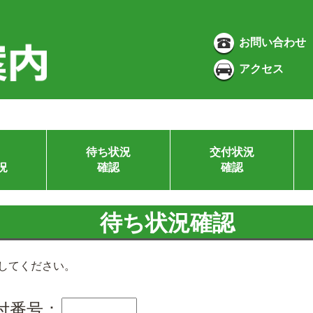
お問い合わせ
アクセス
待ち状況
交付状況
況
確認
確認
待ち状況確認
してください。
付番号：