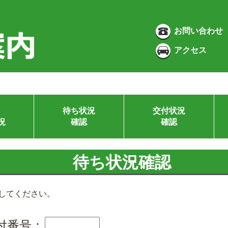
お問い合わせ
アクセス
待ち状況
交付状況
況
確認
確認
待ち状況確認
してください。
付番号：