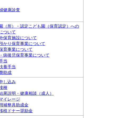
婦健康診査
園（所）・認定こども園（保育認定）への
について
外保育施設について
預かり保育事業について
保育事業について
・病後児保育事業について
手当
扶養手当
費助成
申し込み
接種
結果説明・健康相談（成人）
マイレージ
用補整具助成金
移植ドナー奨励金