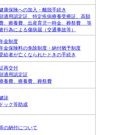
健康保険への加入・離脱手続き
額適用認定証、特定疾病療養受療証、高額
費、療養費、出産育児一時金、葬祭費 等
者行為による傷病届（交通事故等）
年金制度
年金保険料の免除制度・納付猶予制度
受給者が亡くなられたときの手続き
証再交付
額適用認定証
療養費、療養費、葬祭費
健診
ドック等助成
等の納付について