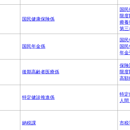
国民
限度
国民健康保険係
療養
第三
国民
国民年金係
国民
年金
保険
後期高齢者医療係
限度
高額
特定
特定健診推進係
人間
納税課
市税