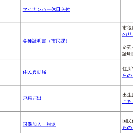
マイナンバー休日交付
市役
のリ
各種証明書（市民課）
※延
証明
住所
住民異動届
らの
出生
戸籍届出
こち
国民
国保加入・脱退
らの