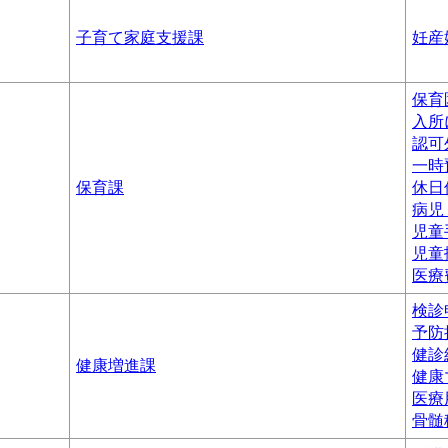
子育て家庭支援課
妊産
保育
入所
認可
一時
保育課
休日
病児
児童
児童
医療
検診
予防
健診
健康増進課
健康
医療
骨髄