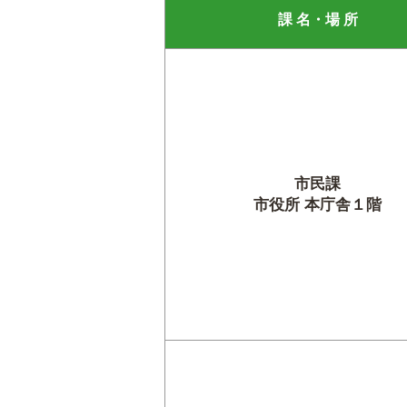
課 名・場 所
市民課
市役所 本庁舎１階