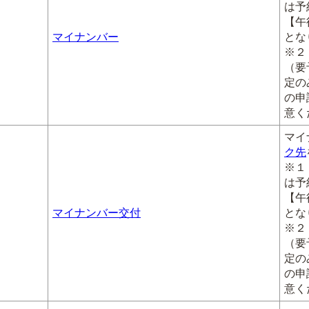
は予
【午
マイナンバー
とな
※２
（要
定の
の申
意く
マイ
ク先
※１
は予
【午
マイナンバー交付
とな
※２
（要
定の
の申
意く