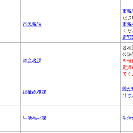
市税
ださ
市民税課
市税
くだ
定額
各種
公課
資産税課
※軽
定資
てく
障が
福祉総務課
ひき
生活福祉課
生活