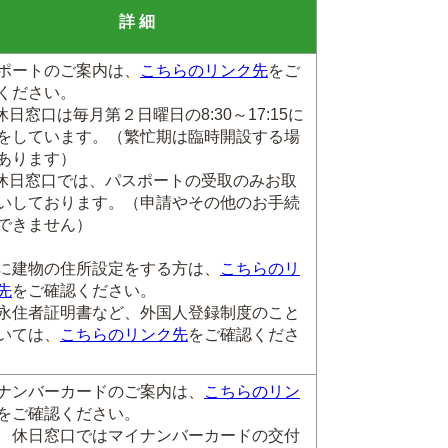
詳 細
ポートのご案内は、
こちらのリンク先
をご
ください。
 休日窓口は毎月第２日曜日の8:30～17:15に
をしています。（繁忙期は臨時開設する場
あります）
 休日窓口では、パスポートの受取のみお取
いしております。（申請やその他のお手続
できません）
に建物の住所設定をする方は、
こちらのリ
先
をご確認ください。
永住者証明書など、外国人登録制度のこと
いては、
こちらのリンク先
をご確認くださ
ナンバーカードのご案内は、
こちらのリン
をご確認ください。
 休日窓口ではマイナンバーカードの交付