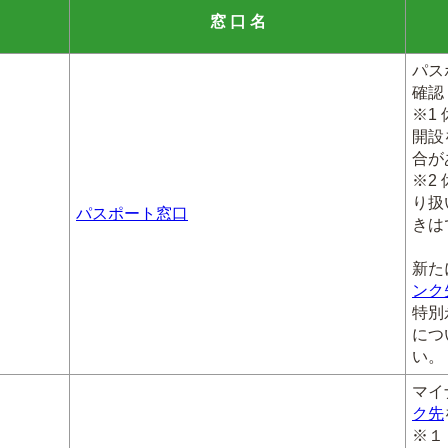
窓 口 名
パス
確認
※1
開設
合が
※2
り扱
パスポート窓口
きは
新た
ンク
特別
につ
い。
マイ
ク先
※１