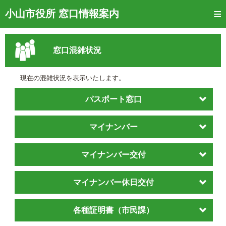
トップページ
小山市役所 窓口情報案内
ご利用方法
窓口混雑状況
窓口混雑状況
待ち状況確認
現在の混雑状況を表示いたします。
交付状況確認
パスポート窓口
メール通知登録
マイナンバー
混雑予想カレンダー
マイナンバー交付
マイナンバー休日交付
各種証明書（市民課）