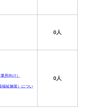
0人
事業所向け）
0人
般福祉施策）につい