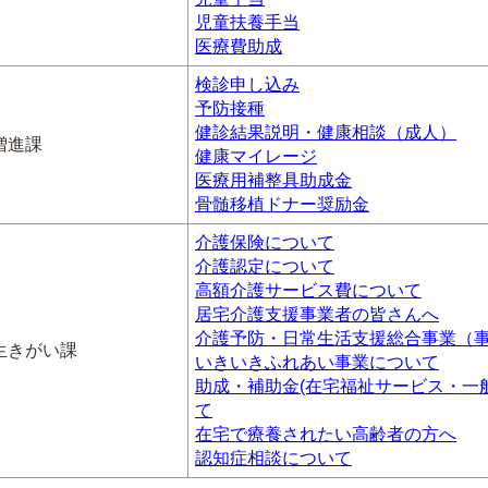
児童扶養手当
医療費助成
検診申し込み
予防接種
健診結果説明・健康相談（成人）
増進課
健康マイレージ
医療用補整具助成金
骨髄移植ドナー奨励金
介護保険について
介護認定について
高額介護サービス費について
居宅介護支援事業者の皆さんへ
介護予防・日常生活支援総合事業（
生きがい課
いきいきふれあい事業について
助成・補助金(在宅福祉サービス・一
て
在宅で療養されたい高齢者の方へ
認知症相談について