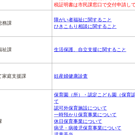
税証明書は市民課窓口で交付申請し
障がい者福祉に関すること
総務課
ひきこもり相談に関すること
福祉課
生活保護、自立支援に関すること
て家庭支援課
妊産婦健康診査
保育園（所）・認定こども園（保育
て
認可外保育施設について
一時預かり保育事業について
課
休日保育事業について
病児・病後児保育事業について
児童手当