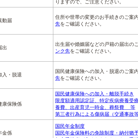
りますので、ご注意ください。
住所や世帯の変更のお手続きのご案
異動届
先
をご確認ください。
出生届や婚姻届などの戸籍の届出の
届出
ンク先
をご確認ください。
国民健康保険への加入・脱退のご案
加入・脱退
先
をご確認ください。
国民健康保険への加入・離脱手続き
限度額適用認定証、特定疾病療養受
健康保険係
養費、出産育児一時金、葬祭費 等
第三者行為による傷病届（交通事故
国民年金制度
年金係
国民年金保険料の免除制度・納付猶