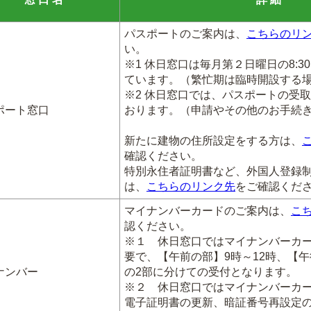
パスポートのご案内は、
こちらのリ
い。
※1 休日窓口は毎月第２日曜日の8:30
ています。（繁忙期は臨時開設する
※2 休日窓口では、パスポートの受
ポート窓口
おります。（申請やその他のお手続
新たに建物の住所設定をする方は、
確認ください。
特別永住者証明書など、外国人登録
は、
こちらのリンク先
をご確認くだ
マイナンバーカードのご案内は、
こ
認ください。
※１ 休日窓口ではマイナンバーカ
要で、【午前の部】9時～12時、【午
ナンバー
の2部に分けての受付となります。
※２ 休日窓口ではマイナンバーカ
電子証明書の更新、暗証番号再設定