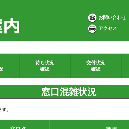
お問い合わせ
アクセス
待ち状況
交付状況
況
確認
確認
窓口混雑状況
ます。
窓 口 名
詳 細