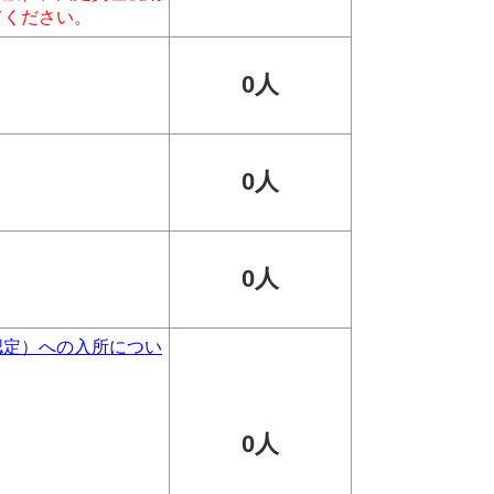
てください。
0人
0人
0人
認定）への入所につい
0人