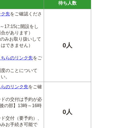
待ち人数
ンク先
をご確認くださ
～17:15に開設をし
場合があります）
取のみお取り扱いして
0人
きはできません）
こちらのリンク先
をご
制度のことについて
さい。
ちらのリンク先
をご確
ードの交付は予約が必
後の部】13時～16時
0人
ード交付（要予約）、
のみお手続き可能で