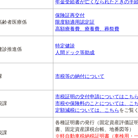
年金受給者が亡くなられたときの手
保険証再交付
高齢者医療係
限度額適用認定証
高額療養費、療養費、葬祭費
特定健診
健診推進係
人間ドック等助成
課
市税等の納付について
市税証明の交付申請についてはこち
税課
市税や保険料のことについては、こ
定額減税については、こちら
をご覧
各種証明書の発行（固定資産評価証
書、固定資産課税台帳、地番図等）
税課
※軽自動車税納税証明書（車検用・