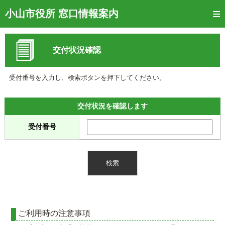
トップページ
小山市役所 窓口情報案内
ご利用方法
交付状況確認
窓口混雑状況
待ち状況確認
受付番号を入力し、検索ボタンを押下してください。
交付状況確認
交付状況を確認します
メール通知登録
受付番号
混雑予想カレンダー
ご利用時の注意事項